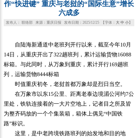
作“快进键” 重庆与老挝的“国际生意”增长
六成多
发布人： 联络部 来源：重庆日报 发布日期：2025/12/25 【字体：
大
中
小
】
自陆海新通道中老班列开行以来，截至今年10月
14日，从重庆开出了322趟班列，累计运输货物16088
标箱。与此同时，从万象到重庆，累计开行169趟班
列，运输货物8444标箱
时值重庆初冬，老挝首都万象却是烈日当空。
在万象市以东15公里、距离老泰边境湄公河约7公
里处，铁轨连接着的一大片空地上，记者目之所及皆
为整齐码放的一个个集装箱，箱体上偶见“中国铁
路”标识。
这里，是中老跨境铁路班列的始发地和目的地