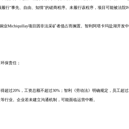
必须履行“事先、自由、知情”的磋商程序。未履行该程序，项目可能被法院
南方铜业Michiquillay项目因非法采矿者侵占而搁置。智利阿塔卡玛盐
、环保责任；
超过20%，工资总额不超过30%；智利《劳动法》明确规定，员工超过
通等行业。企业若未建立沟通机制，可能面临运营中断。