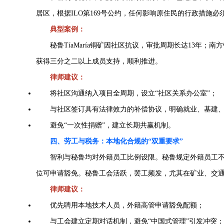
居区，根据ILO第169号公约，任何影响原住民的行政措施
典型案例：
秘鲁TíaMaría铜矿因社区抗议，审批周期长达13年；
获得三分之二以上成员支持，顺利推进。
律师建议：
将社区沟通纳入项目全周期，设立“社区关系办公室”；
与社区签订具有法律效力的补偿协议，明确就业、基建
避免“一次性捐赠”，建立长期共赢机制。
四、劳工与税务：本地化合规的“双重要求”
智利与秘鲁均对外籍员工比例设限。秘鲁规定外籍员工不得
位可申请豁免。秘鲁工会活跃，罢工频发，尤其在矿业、交
律师建议：
优先聘用本地技术人员，外籍高管申请豁免配额；
与工会建立定期对话机制，避免“中国式管理”引发冲突；