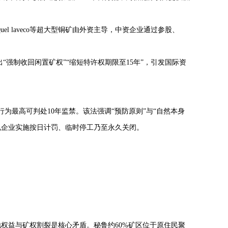
uel laveco等超大型铜矿由外资主导，中资企业通过参股、
出“强制收回闲置矿权”“缩短特许权期限至15年”，引发国际资
的行为最高可判处10年监禁。该法强调“预防原则”与“自然本身
规企业实施按日计罚、临时停工乃至永久关闭。
权益与矿权割裂是核心矛盾。秘鲁约60%矿区位于原住民聚