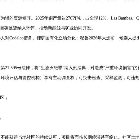
源矩阵。2025年铜产量达270万吨，占全球12%。Las Bambas、Q
项目碳足迹纳入环评，推动新能源与矿业协同开发。
对Codelco债务、锂矿国有化立场分化；秘鲁2026年大选前，候选人提
第21.595号法律，将“生态灭绝罪”纳入刑法典，对造成“严重环境损害”
国家环境评估与管控机构）享有主动调查权，可突击检查、采样监测，对违
感区；
规。
不能获得当地社区的持续认可，项目将面临长期停滞甚至终止。社区土地