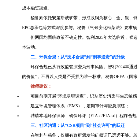
成本融资渠道。
秘鲁则依托安第斯成矿带，形成以铜为核心，金、银、锌为辅的资
EPC总承包等方式深度参与。秘鲁《气候变化框架法》要求
但两国均面临政策不确定性。智利2025年大选临近，候选人
本波动。
二、环保合规：从“技术合规”到“刑事追责”的升级
环保合规已从行政监管演变为刑事风险。智利2024年通过
的价值”，不再以人类是否受损为唯一标准。秘鲁OEFA（
律师建议：
项目前期开展“环境尽职调查”，识别历史污染与生态敏
建立环境管理体系（EMS），定期审计与应急演练；
聘请本地环保律师，确保环评（EIA-d/EIA-sd）程序合
三、社区沟通：从“CSR项目”到“社会许可”的跃迁
在智利与秘鲁，仅拥有政府颁发的矿权证已远远不够。若