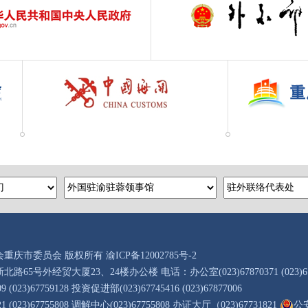
会重庆市委员会 版权所有
渝ICP备12002785号-2
北路65号外经贸大厦23、24楼办公楼
电话：办公室(023)67870371 (023)6
(023)67759128
投资促进部(023)67745416 (023)67877006
(023)67755808
调解中心(023)67755808 办证大厅（023)67731821
公安