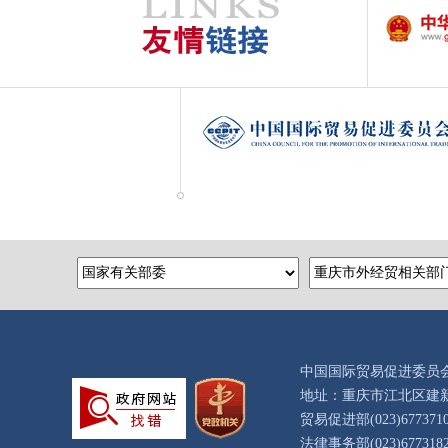
中国国际贸易促进委员
地址：重庆市江北区建新
贸易促进部(023)67737109 
法律事务部(023)67731821 