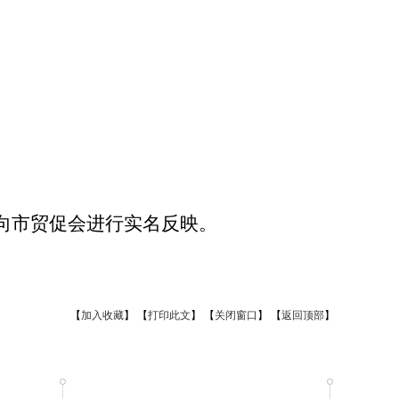
向市贸促会进行实名反映。
【
加入收藏
】
【
打印此文
】
【
关闭窗口
】
【
返回顶部
】