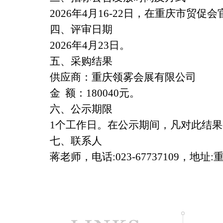
2026年4月16-22日，在重庆市贸促
四、评审日期
2026
年
4
月
23
日。
五、采购结果
供应商：重庆领雾会展有限公司
金 额：
180040
元。
六、公示期限
1
个工作日。在公示期间，凡对此结果
七、联系人
蒋老师，电话
:023-67737109
，地址
: