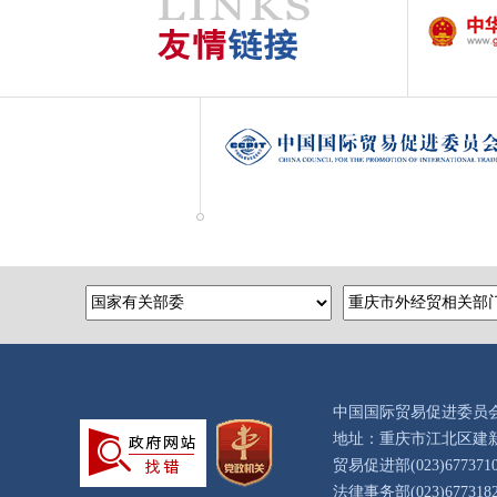
中国国际贸易促进委员
地址：重庆市江北区建新
贸易促进部(023)67737109 
法律事务部(023)67731821 