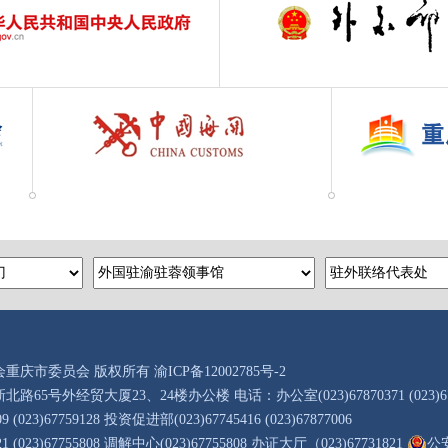
会重庆市委员会 版权所有
渝ICP备12002785号-2
北路65号外经贸大厦23、24楼办公楼
电话：办公室(023)67870371 (023)6
(023)67759128
投资促进部(023)67745416 (023)67877006
(023)67755808
调解中心(023)67755808 办证大厅（023)67731821
公安