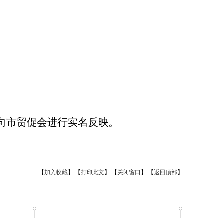
向市贸促会进行实名反映。
【
加入收藏
】
【
打印此文
】
【
关闭窗口
】
【
返回顶部
】